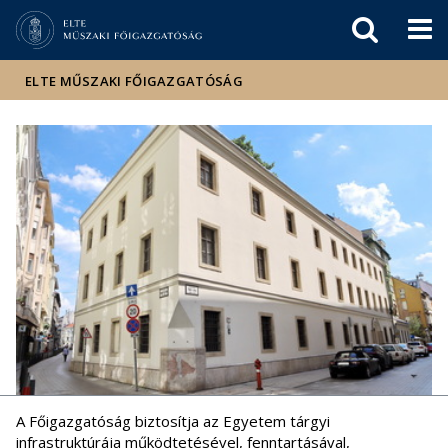
Események
ELTE a
Hírek
sajtóban
ELTE MŰSZAKI FŐIGAZGATÓSÁG
A Főigazgatóság biztosítja az Egyetem tárgyi
infrastruktúrája működtetésével, fenntartásával,