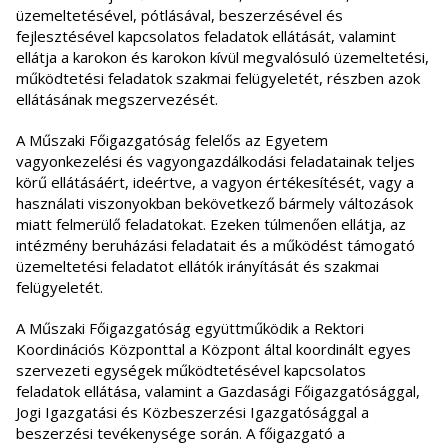
üzemeltetésével, pótlásával, beszerzésével és
fejlesztésével kapcsolatos feladatok ellátását, valamint
ellátja a karokon és karokon kívül megvalósuló üzemeltetési,
működtetési feladatok szakmai felügyeletét, részben azok
ellátásának megszervezését.
A Műszaki Főigazgatóság felelős az Egyetem
vagyonkezelési és vagyongazdálkodási feladatainak teljes
körű ellátásáért, ideértve, a vagyon értékesítését, vagy a
használati viszonyokban bekövetkező bármely változások
miatt felmerülő feladatokat. Ezeken túlmenően ellátja, az
intézmény beruházási feladatait és a működést támogató
üzemeltetési feladatot ellátók irányítását és szakmai
felügyeletét.
A Műszaki Főigazgatóság együttműködik a Rektori
Koordinációs Központtal a Központ által koordinált egyes
szervezeti egységek működtetésével kapcsolatos
feladatok ellátása, valamint a Gazdasági Főigazgatósággal,
Jogi Igazgatási és Közbeszerzési Igazgatósággal a
beszerzési tevékenysége során. A főigazgató a