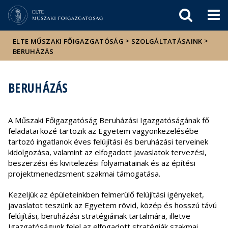
Események
ELTE a
Hírek
sajtóban
>
>
ELTE MŰSZAKI FŐIGAZGATÓSÁG
SZOLGÁLTATÁSAINK
BERUHÁZÁS
BERUHÁZÁS
A Műszaki Főigazgatóság Beruházási Igazgatóságának fő
feladatai közé tartozik az Egyetem vagyonkezelésébe
tartozó ingatlanok éves felújítási és beruházási terveinek
kidolgozása, valamint az elfogadott javaslatok tervezési,
beszerzési és kivitelezési folyamatainak és az építési
projektmenedzsment szakmai támogatása.
Kezeljük az épületeinkben felmerülő felújítási igényeket,
javaslatot teszünk az Egyetem rövid, közép és hosszú távú
felújítási, beruházási stratégiáinak tartalmára, illetve
Igazgatóságunk felel az elfogadott stratégiák szakmai