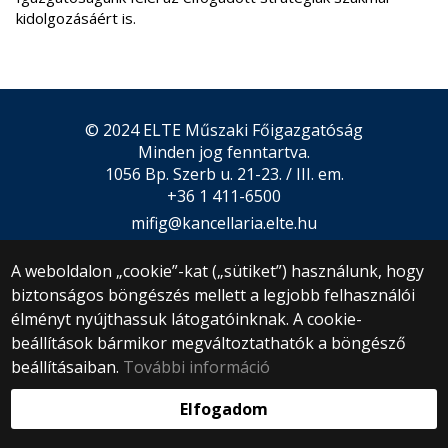
kidolgozásáért is.
© 2024 ELTE Műszaki Főigazgatóság
Minden jog fenntartva.
1056 Bp. Szerb u. 21-23. / III. em.
+36 1 411-6500
mifig@kancellaria.elte.hu
Webfejlesztés:
A weboldalon „cookie”-kat („sütiket”) használunk, hogy
biztonságos böngészés mellett a legjobb felhasználói
élményt nyújthassuk látogatóinknak. A cookie-
beállítások bármikor megváltoztathatók a böngésző
beállításaiban.
További információ
Elfogadom