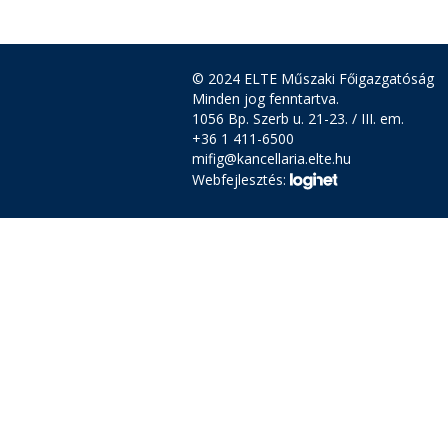
© 2024 ELTE Műszaki Főigazgatóság
Minden jog fenntartva.
1056 Bp. Szerb u. 21-23. / III. em.
+36 1 411-6500
mifig@kancellaria.elte.hu
Webfejlesztés: