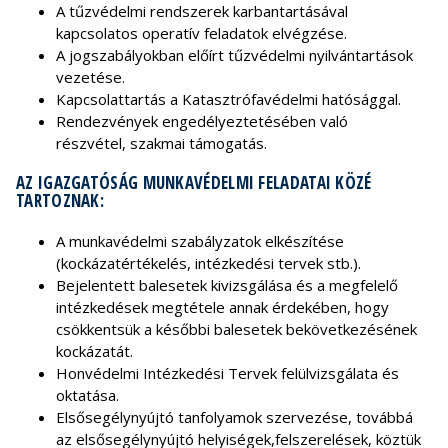
A tűzvédelmi rendszerek karbantartásával
kapcsolatos operatív feladatok elvégzése.
A jogszabályokban előírt tűzvédelmi nyilvántartások
vezetése.
Kapcsolattartás a Katasztrófavédelmi hatósággal.
Rendezvények engedélyeztetésében való
részvétel, szakmai támogatás.
AZ IGAZGATÓSÁG MUNKAVÉDELMI FELADATAI KÖZÉ
TARTOZNAK:
A munkavédelmi szabályzatok elkészítése
(kockázatértékelés, intézkedési tervek stb.).
Bejelentett balesetek kivizsgálása és a megfelelő
intézkedések megtétele annak érdekében, hogy
csökkentsük a későbbi balesetek bekövetkezésének
kockázatát.
Honvédelmi Intézkedési Tervek felülvizsgálata és
oktatása.
Elsősegélynyújtó tanfolyamok szervezése, továbbá
az elsősegélynyújtó helyiségek,felszerelések, köztük