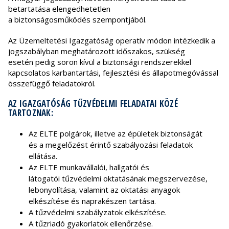
betartatása elengedhetetlen
a biztonságosműködés szempontjából.
Az Üzemeltetési Igazgatóság operatív módon intézkedik a
jogszabályban meghatározott időszakos, szükség
esetén pedig soron kívül a biztonsági rendszerekkel
kapcsolatos karbantartási, fejlesztési és állapotmegóvással
összefüggő feladatokról.
AZ IGAZGATÓSÁG TŰZVÉDELMI FELADATAI KÖZÉ
TARTOZNAK:
Az ELTE polgárok, illetve az épületek biztonságát
és a megelőzést érintő szabályozási feladatok
ellátása.
Az ELTE munkavállalói, hallgatói és
látogatói tűzvédelmi oktatásának megszervezése,
lebonyolítása, valamint az oktatási anyagok
elkészítése és naprakészen tartása.
A tűzvédelmi szabályzatok elkészítése.
A tűzriadó gyakorlatok ellenőrzése.