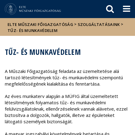
Események
ELTE a
Hírek
sajtóban
>
>
ELTE MŰSZAKI FŐIGAZGATÓSÁG
SZOLGÁLTATÁSAINK
TŰZ- ÉS MUNKAVÉDELEM
TŰZ- ÉS MUNKAVÉDELEM
A Műszaki Főigazgatóság feladata az üzemeltetése alá
tartozó létesítmények tűz- és munkavédelmi szempontú
megfelelősségének kialakítása és fenntartása.
Az éves munkaterv alapján a MÜFIG által üzemeltetett
létesítmények folyamatos tűz- és munkavédelmi
felülvizsgálatoknak, ellenőrzéseknek vannak alávetve, ezzel
biztosítva a dolgozók, hallgatók, illetve az épületeket
látogató személyek biztonságát.
A magyar jogszabályi követelmények betartása és